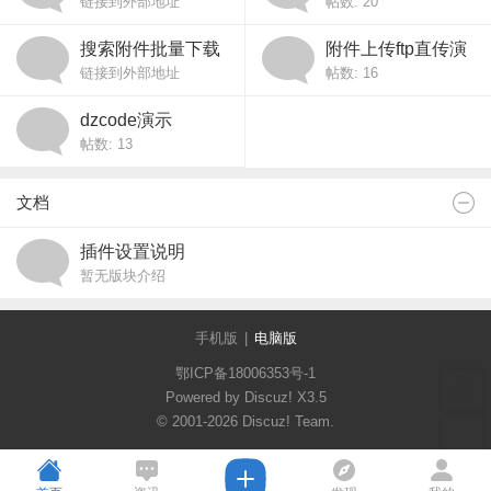
链接到外部地址
帖数: 20
演示
搜索附件批量下载
附件上传ftp直传演
链接到外部地址
帖数: 16
演示
示
dzcode演示
帖数: 13
文档
插件设置说明
暂无版块介绍
手机版
|
电脑版
鄂ICP备18006353号-1
🌓
Powered by Discuz!
X3.5
© 2001-2026
Discuz! Team
.