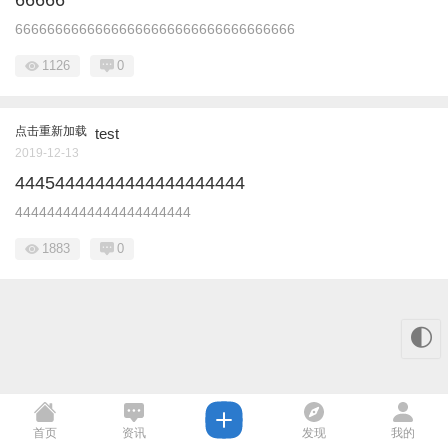
66666
66666666666666666666666666666666666
1126
0
点击重新加载
test
2019-12-13
44454444444444444444444
4444444444444444444444
1883
0
🌓
首页
资讯
发现
我的