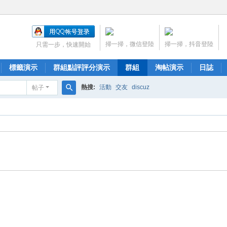
掃一掃，微信登陸
掃一掃，抖音登陸
只需一步，快速開始
標籤演示
群組點評評分演示
群組
淘帖演示
日誌
熱搜:
活動
交友
discuz
帖子
搜
索