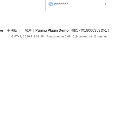
6666666
3
er
|
手機版
|
小黑屋
|
Puning Plugin Demo
(
鄂ICP備18006353號-1
)
GMT+8, 2026-8-8 08:48
, Processed in 0.084619 second(s), 11 queries .