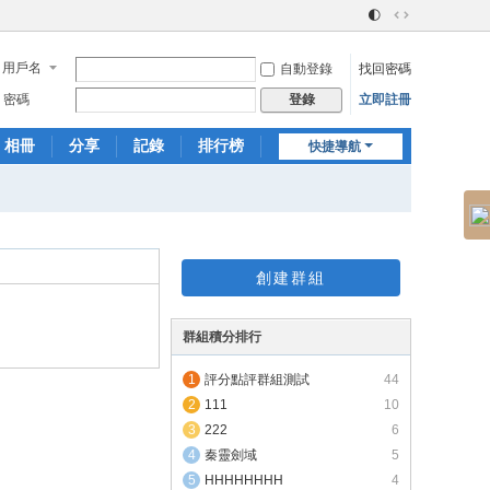
🌓
切
換
用戶名
自動登錄
找回密碼
到
寬
密碼
立即註冊
登錄
版
相冊
分享
記錄
排行榜
快捷導航
創建群組
群組積分排行
評分點評群組測試
44
111
10
222
6
秦靈劍域
5
HHHHHHHH
4