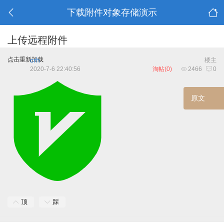
下载附件对象存储演示
上传远程附件
点击重新加载
crh
楼主
2020-7-6 22:40:56
淘帖(0)
2466
0
原
顶
踩