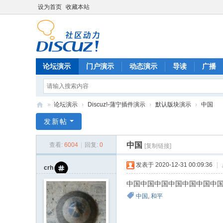
设为首页
收藏本站
论坛演示
门户演示
动态演示
导读
广播
»
论坛演示
›
Discuz!-蒲宁插件演示
›
默认版块演示
›
中国
蒲
发新帖
宁
中国
查看:
6004
|
回复:
0
[复制链接]
插
件
发表于 2020-12-31 00:09:36
|
crh
测
中国中国中国中国中国中国中
试
中国
,
和平
站